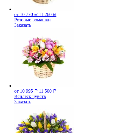
от 10 770
11 260
Р
Р
Розовые ромашки
Заказать
от 10 995
11 500
Р
Р
Всплеск чувств
Заказать