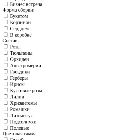
Бизнес встреча
Форма сборки:
Букетом
Корзиной
Сердцем
В коробке
Состав:
Розы
Тюльпаны
Орхидеи
Альстромерии
Гвоздики
Герберы
Ирисы
Кустовые розы
Лилии
Хризантемы
Ромашки
Лизиантус
Подсолнухи
Полевые
Цветовая гамма
Белый