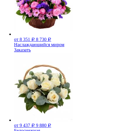
от 8 351
8 730
Р
Р
Наслаждающийся миром
Заказать
от 9 437
9 880
Р
Р
Белоснежная