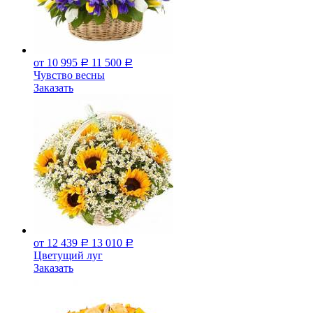
от 10 995
11 500
Р
Р
Чувство весны
Заказать
от 12 439
13 010
Р
Р
Цветущий луг
Заказать