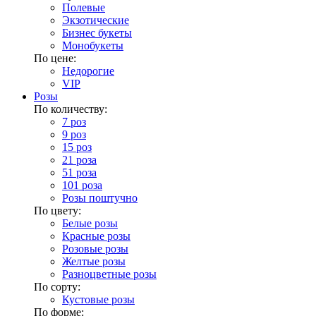
Полевые
Экзотические
Бизнес букеты
Монобукеты
По цене:
Недорогие
VIP
Розы
По количеству:
7 роз
9 роз
15 роз
21 роза
51 роза
101 роза
Розы поштучно
По цвету:
Белые розы
Красные розы
Розовые розы
Желтые розы
Разноцветные розы
По сорту:
Кустовые розы
По форме: