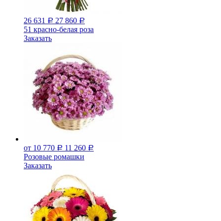
26 631
27 860
Р
Р
51 красно-белая роза
Заказать
от 10 770
11 260
Р
Р
Розовые ромашки
Заказать