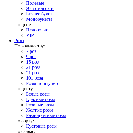
Полевые
Экзотические
Бизнес букеты
Монобукеты
По цене:
Недорогие
VIP
Розы
По количеству:
7 роз
9 роз
15 роз
21 роза
51 роза
101 роза
Розы поштучно
По цвету:
Белые розы
Красные розы
Розовые розы
Желтые розы
Разноцветные розы
По сорту:
Кустовые розы
По форме: