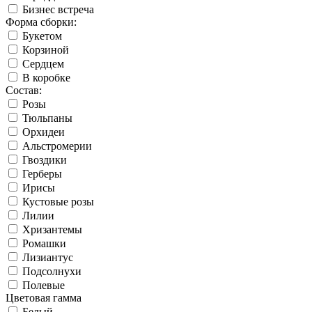
Бизнес встреча
Форма сборки:
Букетом
Корзиной
Сердцем
В коробке
Состав:
Розы
Тюльпаны
Орхидеи
Альстромерии
Гвоздики
Герберы
Ирисы
Кустовые розы
Лилии
Хризантемы
Ромашки
Лизиантус
Подсолнухи
Полевые
Цветовая гамма
Белый