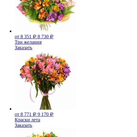
от 8 351
8 730
Р
Р
Три желания
Заказать
от 8 771
9 170
Р
Р
Краски лета
Заказать