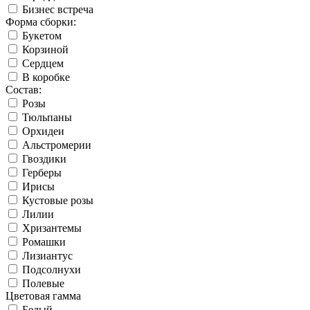
Бизнес встреча
Форма сборки:
Букетом
Корзиной
Сердцем
В коробке
Состав:
Розы
Тюльпаны
Орхидеи
Альстромерии
Гвоздики
Герберы
Ирисы
Кустовые розы
Лилии
Хризантемы
Ромашки
Лизиантус
Подсолнухи
Полевые
Цветовая гамма
Белый