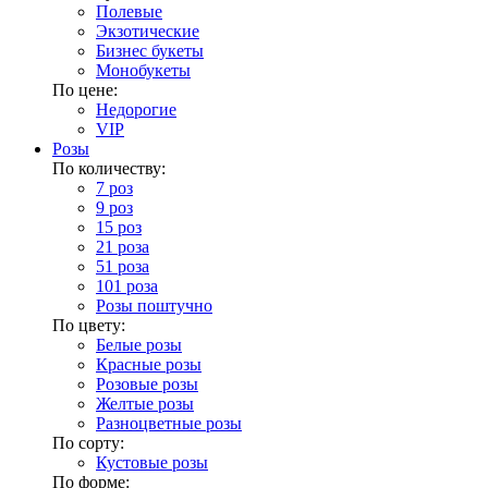
Полевые
Экзотические
Бизнес букеты
Монобукеты
По цене:
Недорогие
VIP
Розы
По количеству:
7 роз
9 роз
15 роз
21 роза
51 роза
101 роза
Розы поштучно
По цвету:
Белые розы
Красные розы
Розовые розы
Желтые розы
Разноцветные розы
По сорту:
Кустовые розы
По форме: