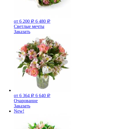
от 6 200
6 480
Р
Р
Светлые мечты
Заказать
от 6 364
6 640
Р
Р
Очарование
Заказать
New!