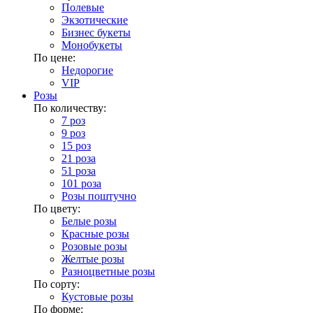
Полевые
Экзотические
Бизнес букеты
Монобукеты
По цене:
Недорогие
VIP
Розы
По количеству:
7 роз
9 роз
15 роз
21 роза
51 роза
101 роза
Розы поштучно
По цвету:
Белые розы
Красные розы
Розовые розы
Желтые розы
Разноцветные розы
По сорту:
Кустовые розы
По форме: