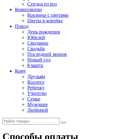
Сердца из роз
Композиции
Корзины с цветами
Цветы в коробке
Повод
День рождения
Юбилей
Свидание
Свадьба
Последний звонок
Новый год
8 марта
Кому
Друзьям
Коллеге
Ребенку
Учителю
Семье
Мужчине
Любимой
Способы оплаты