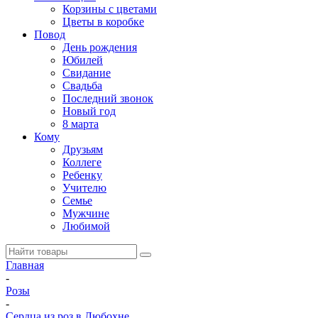
Корзины с цветами
Цветы в коробке
Повод
День рождения
Юбилей
Свидание
Свадьба
Последний звонок
Новый год
8 марта
Кому
Друзьям
Коллеге
Ребенку
Учителю
Семье
Мужчине
Любимой
Главная
-
Розы
-
Сердца из роз в Любохне