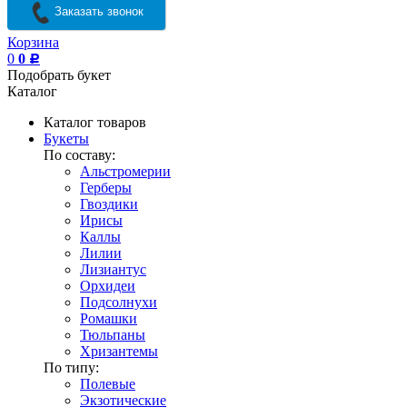
Заказать звонок
Корзина
0
0
Р
Подобрать букет
Каталог
Каталог товаров
Букеты
По составу:
Альстромерии
Герберы
Гвоздики
Ирисы
Каллы
Лилии
Лизиантус
Орхидеи
Подсолнухи
Ромашки
Тюльпаны
Хризантемы
По типу:
Полевые
Экзотические