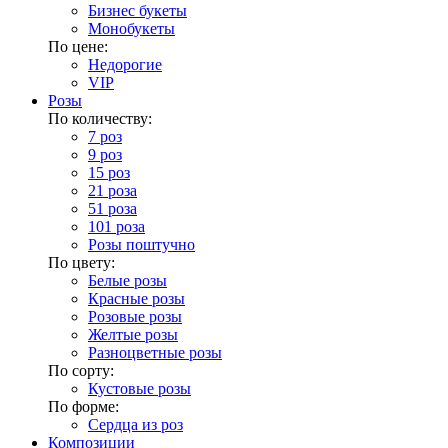
Бизнес букеты
Монобукеты
По цене:
Недорогие
VIP
Розы
По количеству:
7 роз
9 роз
15 роз
21 роза
51 роза
101 роза
Розы поштучно
По цвету:
Белые розы
Красные розы
Розовые розы
Желтые розы
Разноцветные розы
По сорту:
Кустовые розы
По форме:
Сердца из роз
Композиции