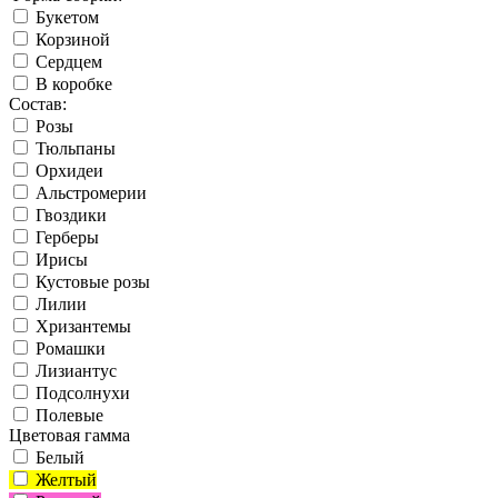
Букетом
Корзиной
Сердцем
В коробке
Состав:
Розы
Тюльпаны
Орхидеи
Альстромерии
Гвоздики
Герберы
Ирисы
Кустовые розы
Лилии
Хризантемы
Ромашки
Лизиантус
Подсолнухи
Полевые
Цветовая гамма
Белый
Желтый