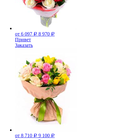
от 6 097
8 970
Р
Р
Привет
Заказать
от 8 710
9 100
Р
Р