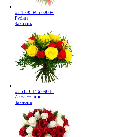
от 4 795
5 020
Р
Р
Рубин
Заказать
от 5 810
6 090
Р
Р
Алое солнце
Заказать