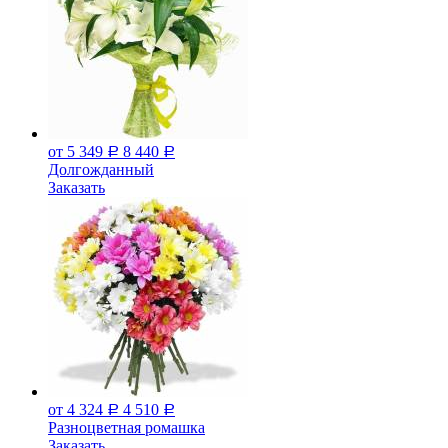
от 5 349
8 440
Р
Р
Долгожданный
Заказать
от 4 324
4 510
Р
Р
Разноцветная ромашка
Заказать