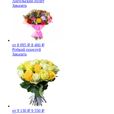
Ангельский полет
Заказать
от 8 095
8 460
Р
Р
Робкий поцелуй
Заказать
от 9 130
9 550
Р
Р