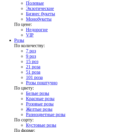
Полевые
Экзотические
Бизнес букеты
Монобукеты
По цене:
Недорогие
VIP
Розы
По количеству:
7 роз
9 роз
15 роз
21 роза
51 роза
101 роза
Розы поштучно
По цвету:
Белые розы
Красные розы
Розовые розы
Желтые розы
Разноцветные розы
По сорту:
Кустовые розы
По форме: