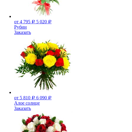
от 4 795
5 020
Р
Р
Рубин
Заказать
от 5 810
6 090
Р
Р
Алое солнце
Заказать