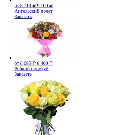
от 8 710
9 100
Р
Р
Ангельский полет
Заказать
от 8 095
8 460
Р
Р
Робкий поцелуй
Заказать