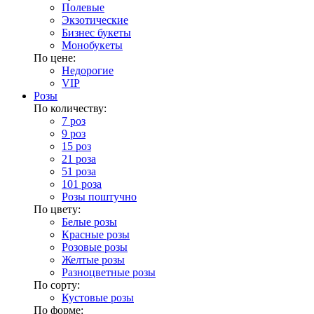
Полевые
Экзотические
Бизнес букеты
Монобукеты
По цене:
Недорогие
VIP
Розы
По количеству:
7 роз
9 роз
15 роз
21 роза
51 роза
101 роза
Розы поштучно
По цвету:
Белые розы
Красные розы
Розовые розы
Желтые розы
Разноцветные розы
По сорту:
Кустовые розы
По форме: